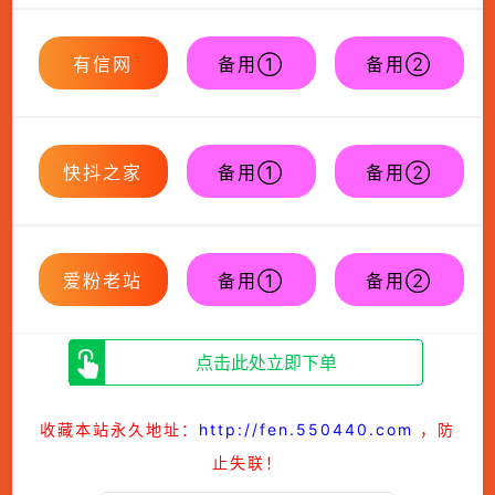
有信网
备用①
备用②
快抖之家
备用①
备用②
爱粉老站
备用①
备用②
点击此处立即下单
收藏本站永久地址：
http://fen.550440.com
，防
止失联！